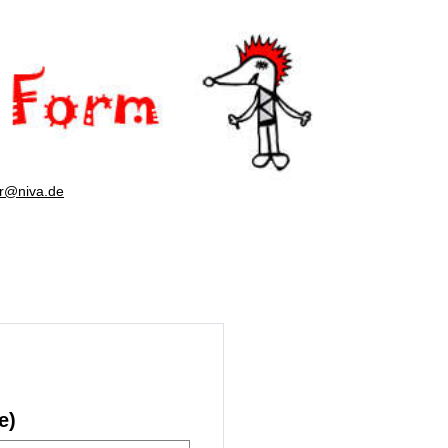
er@niva.de
e)