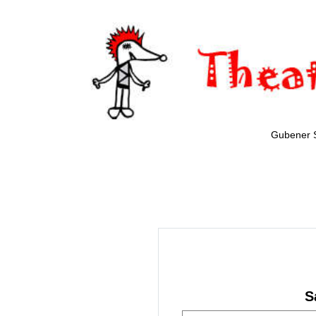
Gubener 
S